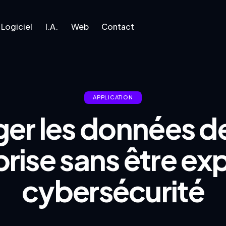
Logiciel
I.A.
Web
Contact
l
I.A.
Web
Contact
APPLICATION
er les données d
rise sans être ex
cybersécurité