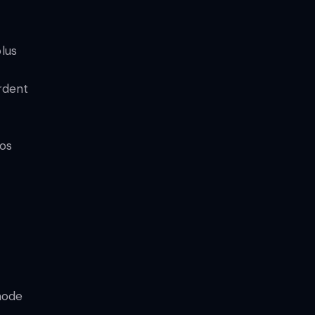
s
lus
rdent
nos
thode