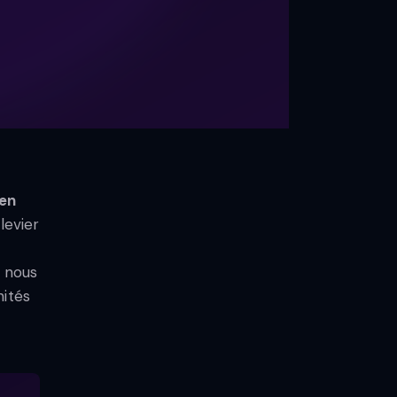
 en
levier
, nous
nités