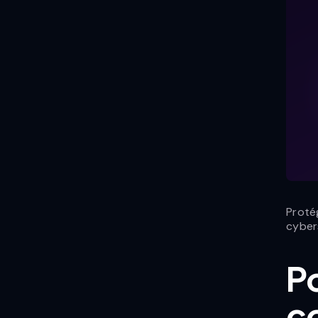
Proté
cybers
Po
c