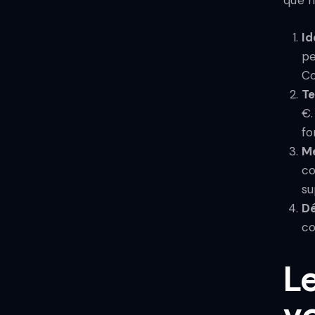
Id
pe
Co
Te
€.
fo
Me
co
su
Dé
co
Le
v