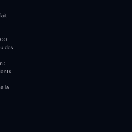
fait
000
ou des
n :
ients
e la