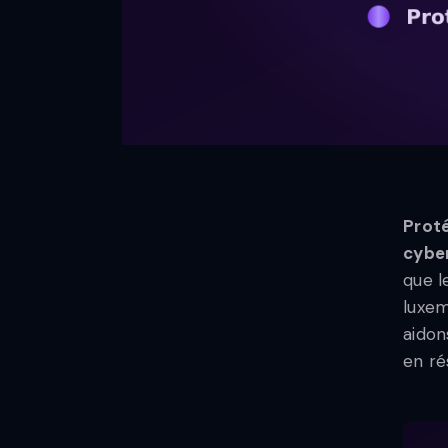
Proté
cybe
que l
luxem
aidon
en ré