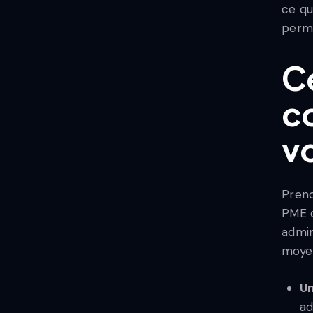
ce qu
perme
C
c
vo
Preno
PME d
admin
moye
Un
ad