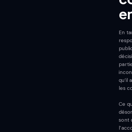
e
En ta
respo
publi
décis
parti
incon
qu’il
les c
Ce qu
désor
sont 
l’acc