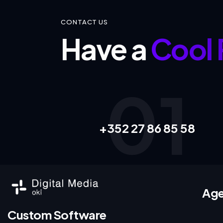
CONTACT US
Have a
Cool 
01
+352 27 86 85 58
Age
Custom Software