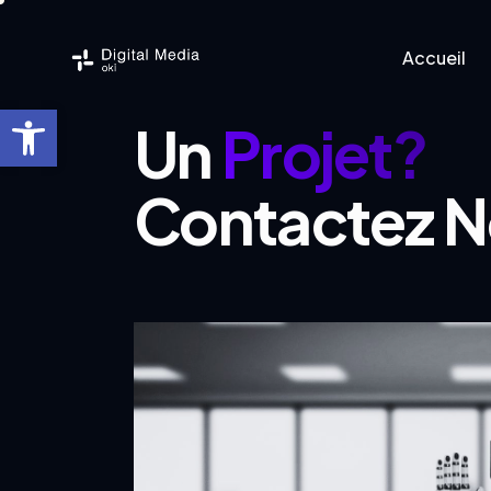
Accueil
Ouvrir la barre d’outils
Un
Projet?
Accueil
Logicie
Contactez N