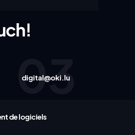
uch!
03
digital@oki.lu
t de logiciels