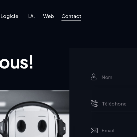
Logiciel
I.A.
Web
Contact
l
I.A.
Web
Contact
ous!