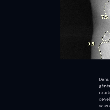
Dans 
génér
repré
déve
vous 