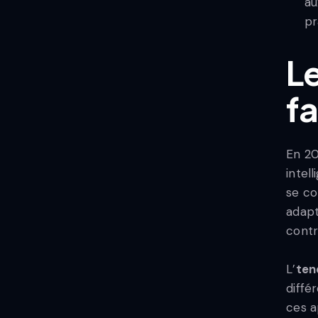
au
pr
L
fa
En 20
intel
se co
adapt
contr
L’
ten
diffé
ces 