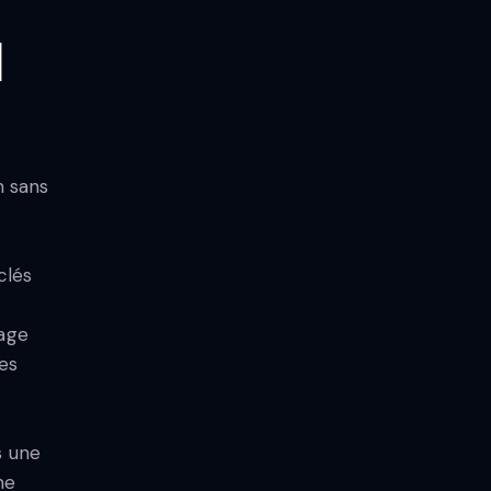
l
n sans
clés
uage
es
s une
ne