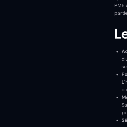
PME é
parti
Le
Ad
d’
se
Fo
L’
co
Me
Sa
po
Sé