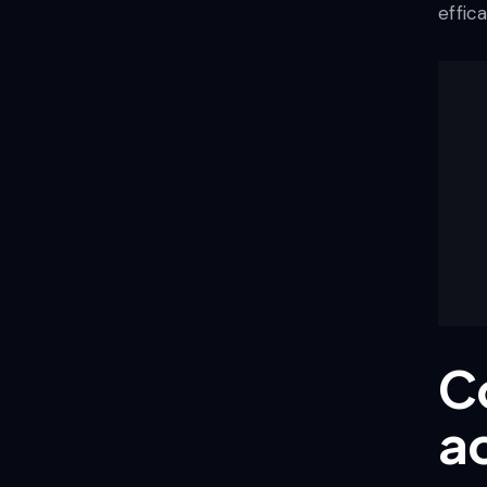
effic
C
a