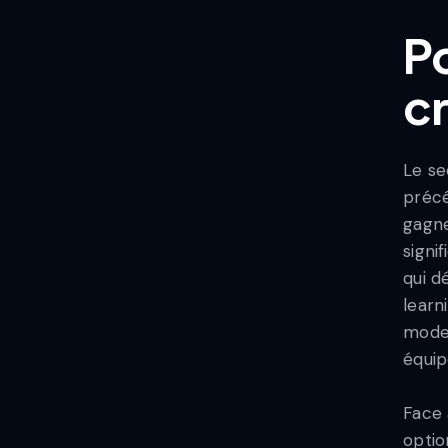
Po
cr
Le se
précé
gagne
signi
qui d
learn
model
équip
Face 
optio