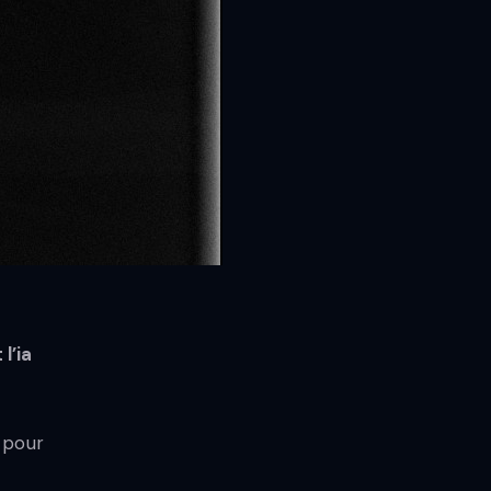
l’ia
 pour