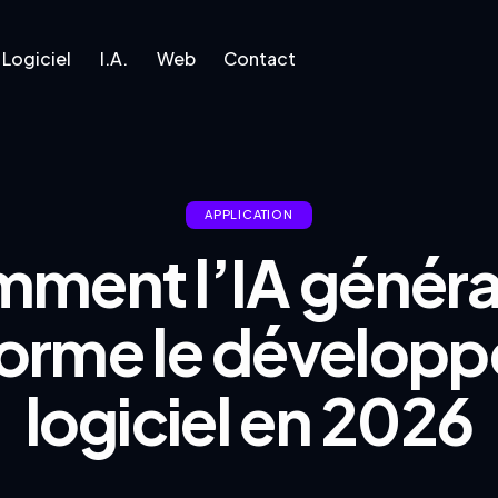
Logiciel
I.A.
Web
Contact
l
I.A.
Web
Contact
APPLICATION
ment l’IA généra
forme le dévelop
logiciel en 2026