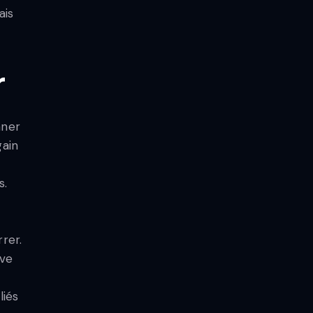
ais
r
nner
gain
s.
rer.
ive
liés