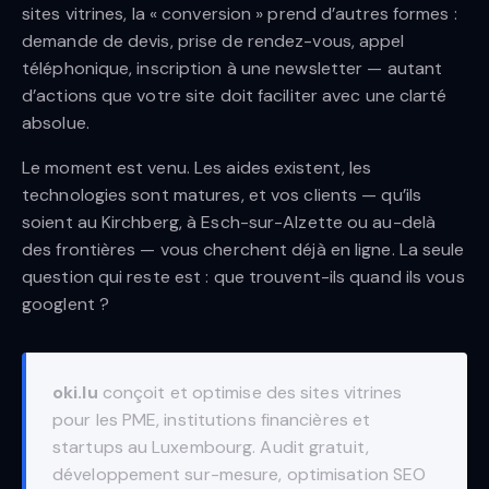
sites vitrines, la « conversion » prend d’autres formes :
demande de devis, prise de rendez-vous, appel
téléphonique, inscription à une newsletter — autant
d’actions que votre site doit faciliter avec une clarté
absolue.
Le moment est venu. Les aides existent, les
technologies sont matures, et vos clients — qu’ils
soient au Kirchberg, à Esch-sur-Alzette ou au-delà
des frontières — vous cherchent déjà en ligne. La seule
question qui reste est : que trouvent-ils quand ils vous
googlent ?
oki.lu
conçoit et optimise des sites vitrines
pour les PME, institutions financières et
startups au Luxembourg. Audit gratuit,
développement sur-mesure, optimisation SEO