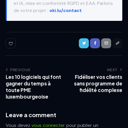
et IA, mise en conformité RGPD et EAA. Parlons
de votre projet :
oki.lu/contact
PREVIOUS
NEXT
Les 10 logiciels qui font
Fidéliser vos clients
gagner du temps à
sans programme de
toute PME
fidélité complexe
luxembourgeoise
Leave a comment
Vous devez
vous connecter
pour publier un