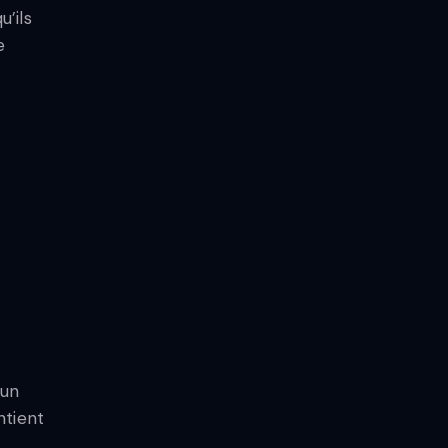
’ils
e
t
 un
ntient