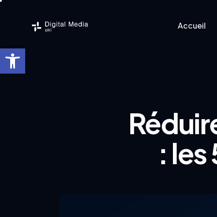
Accueil
Ouvrir la barre d’outils
Accueil
Logicie
Réduir
: le