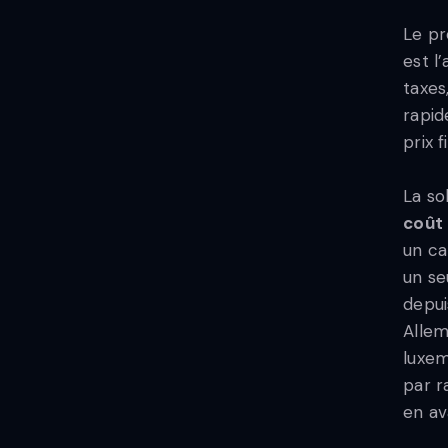
Le pr
est l
taxes
rapid
prix 
La so
coût 
un ca
un se
depui
Allem
luxem
par r
en av