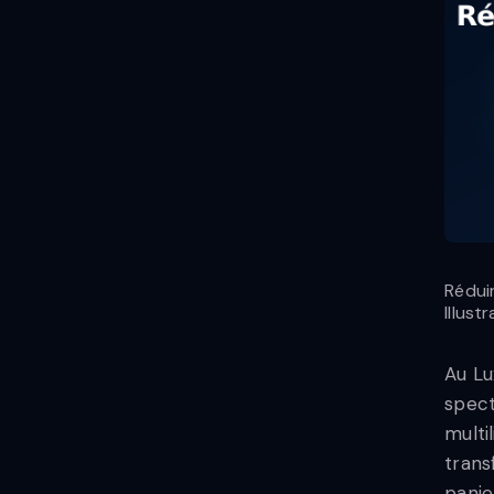
Rédui
Illust
Au Lu
spect
multi
trans
panie