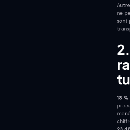
Autre
ne pe
sont 
trans
2.
r
t
18 %
proce
mené 
chiff
23,48