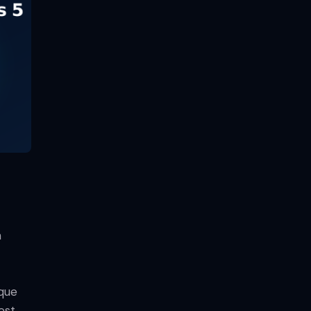
n
aque
est