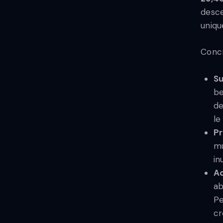
desc
uniqu
Concr
Su
be
de
le
Pr
mu
in
Ac
ab
Pe
cr