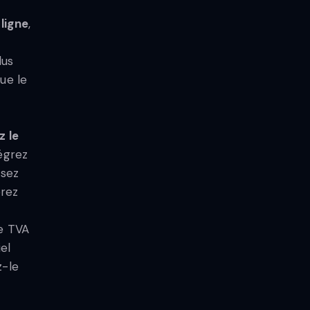
ligne
,
lus
ue le
z le
tégrez
osez
érez
de TVA
el
z-le