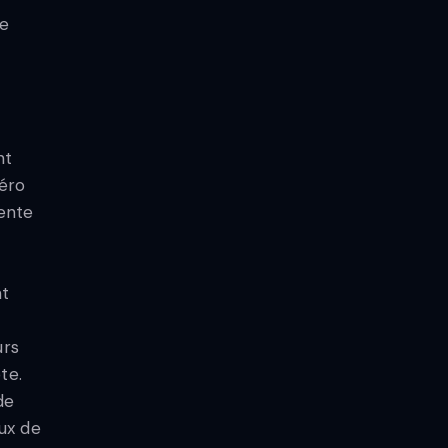
te
nt
méro
ente
nt
urs
te.
de
ux de