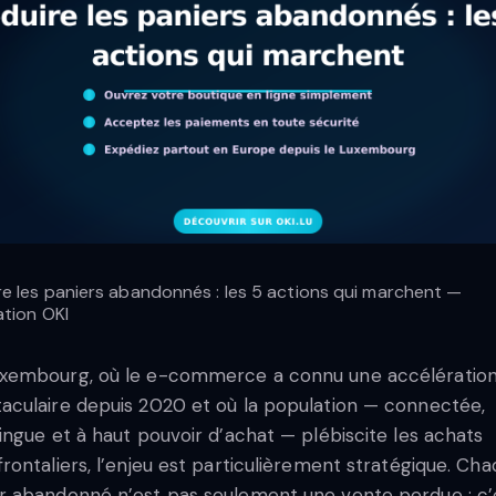
re les paniers abandonnés : les 5 actions qui marchent —
ration OKI
xembourg, où le e-commerce a connu une accélératio
aculaire depuis 2020 et où la population — connectée,
lingue et à haut pouvoir d’achat — plébiscite les achats
frontaliers, l’enjeu est particulièrement stratégique. Ch
r abandonné n’est pas seulement une vente perdue : c’