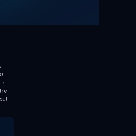
s
0
en
tre
out.