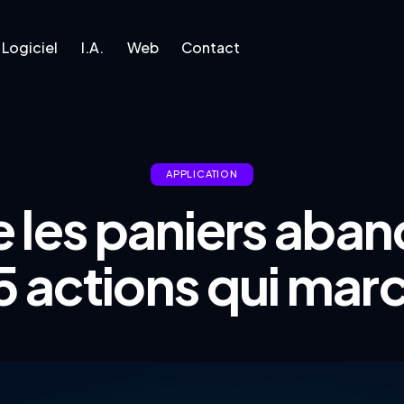
Logiciel
I.A.
Web
Contact
l
I.A.
Web
Contact
APPLICATION
e les paniers aba
s 5 actions qui mar