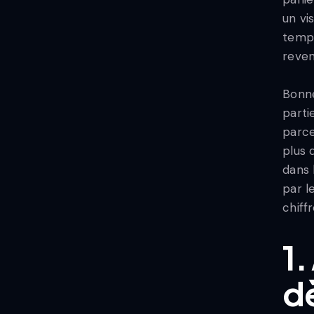
un vi
temps
reven
Bonne
parti
parce
plus 
dans 
par l
chiffr
1.
d