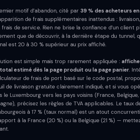
emier motif d’abandon, cité par
39 % des acheteurs en 
’apparition de frais supplémentaires inattendus : livraison,
, frais de service. Rien ne brise la confiance d’un client p
ement que de découvrir, à la dernière étape du tunnel, q
final est 20 à 30 % supérieur au prix affiché.
lution est simple mais trop rarement appliquée :
affiche
total estimé dès la page produit ou la page panier
. In
lculateur de frais de port basé sur le code postal, prop
uil de livraison gratuite clairement indiqué, et si vous op
s le Luxembourg vers les pays voisins (France, Belgique,
agne), précisez les règles de TVA applicables. Le taux 
bourgeois à 17 % (taux normal) est un atout concurrenti
apport à la France (20 %) ou la Belgique (21 %) — mette
ant.