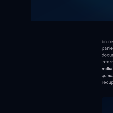
En m
panie
docum
inter
milli
qu’au
récup