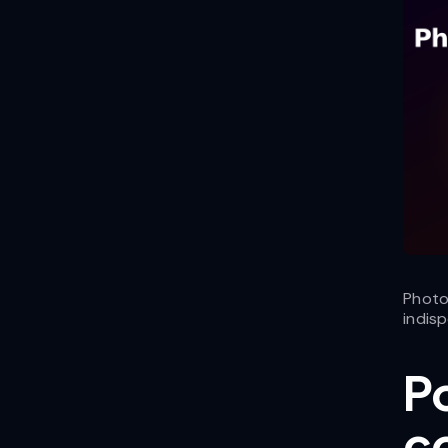
Photo
indisp
Po
c