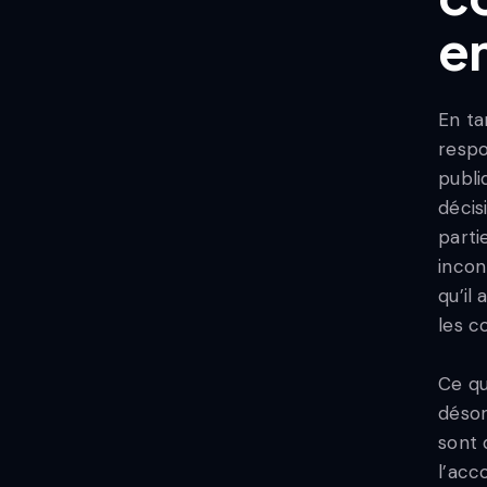
e
En ta
respo
publi
décis
parti
incon
qu’il
les c
Ce qu
désor
sont 
l’acc