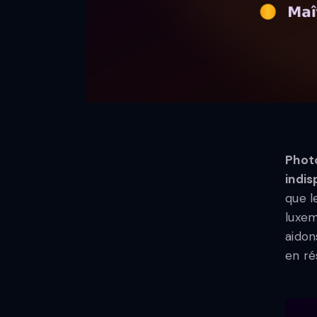
Photo
indis
que l
luxem
aidon
en ré