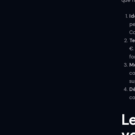
Id
pe
Co
Te
€.
fo
Me
co
su
Dé
co
Le
v