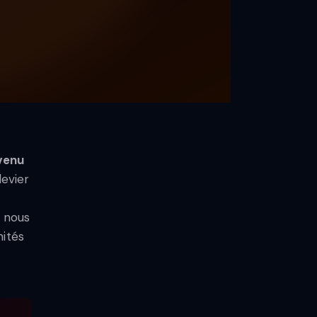
evenu
levier
, nous
nités