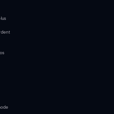
s
lus
rdent
nos
thode