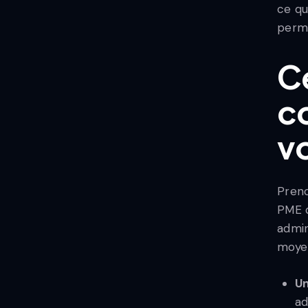
ce qu
perme
C
c
vo
Preno
PME d
admin
moye
Un
ad