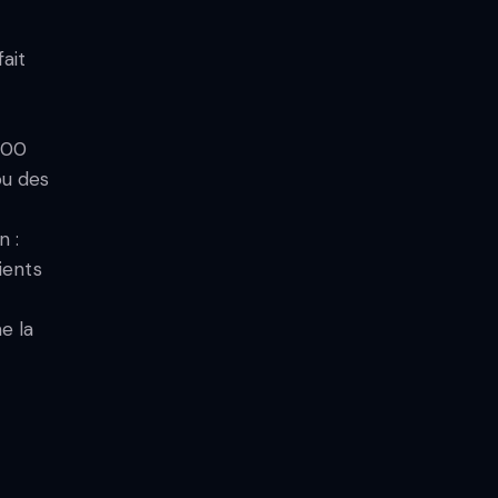
fait
000
ou des
n :
ients
e la