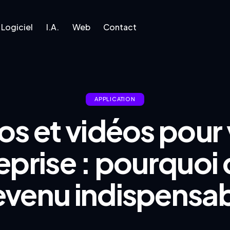
Logiciel
I.A.
Web
Contact
l
I.A.
Web
Contact
APPLICATION
os et vidéos pour 
eprise : pourquoi 
venu indispensa