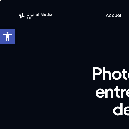
Accueil
Ouvrir la barre d’outils
Accueil
Logicie
Phot
entr
de