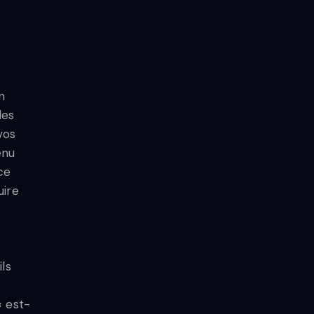
n
des
vos
enu
ce
uire
ls
« est-