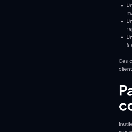
Un
ma
Un
ra
Un
à 
Ces c
clien
P
c
Inuti
que n