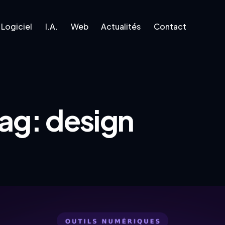
Logiciel
I.A.
Web
Actualités
Contact
l
I.A.
Web
Actualités
Contact
ag: design