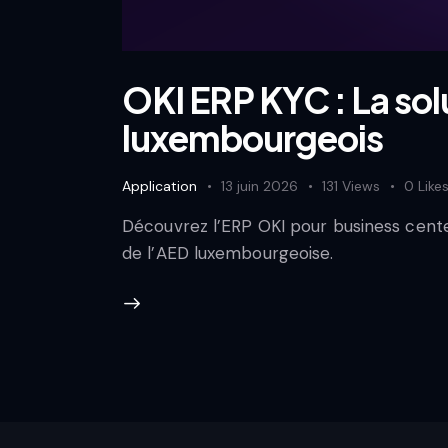
OKI ERP KYC : La sol
luxembourgeois
Application
13 juin 2026
131
Views
0
Like
Découvrez l’ERP OKI pour business cente
de l’AED luxembourgeoise.